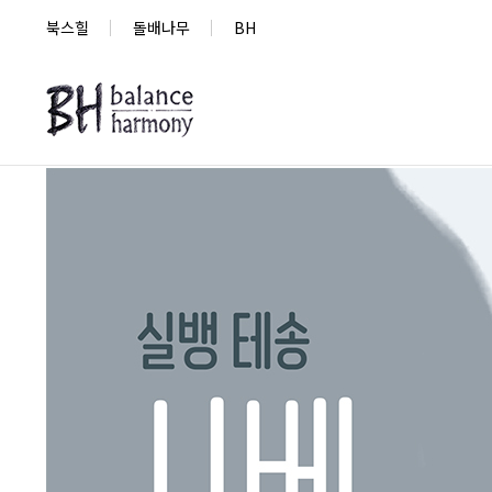
북스힐
돌배나무
BH
새로 나온 책
베스트셀러
도서목록
새로 나온 책