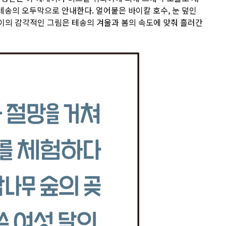
송의 오두막으로 안내한다. 얼어붙은 바이칼 호수, 눈 덮인
뢰이의 감각적인 그림은 테송의 겨울과 봄의 속도에 맞춰 흘러간