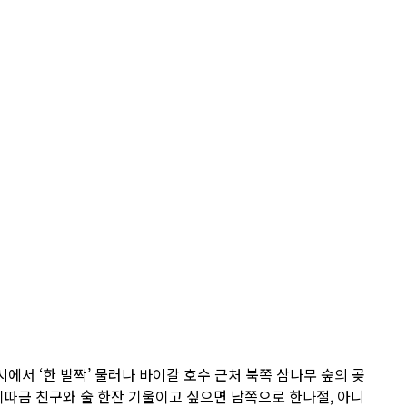
서 ‘한 발짝’ 물러나 바이칼 호수 근처 북쪽 삼나무 숲의 곶
이따금 친구와 술 한잔 기울이고 싶으면 남쪽으로 한나절, 아니